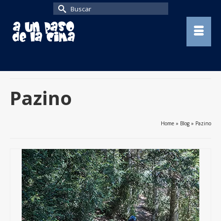
Buscar
por:
Pazino
Home
»
Blog
»
Pazino