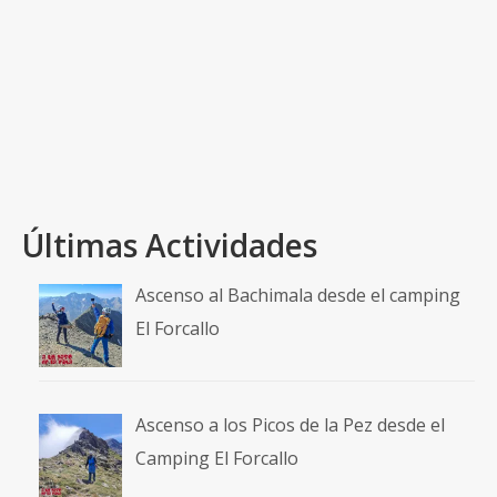
recorrido): TrackGPS Sábado, 12 de abril de 2014.
Después de tapear la noche anterior y acercarnos
…
Read More
Covaleda
,
Duruelo de la Sierra
,
El Rasón
,
Molinos de Duero
,
Muñalba
,
Nacimiento del Duero
,
Peñas Claras
,
Picacho del Camperón
,
Pico de Urbión
,
Soria
,
Tres Provincias
Últimas Actividades
Ascenso al Bachimala desde el camping
El Forcallo
Ascenso a los Picos de la Pez desde el
Camping El Forcallo