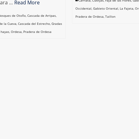
Carriata
,
Clavijas
,
Faja de las Flores
,
Gab
para …
Read More
Occidental
,
Gabieto Oriental
,
La Fajeta
,
Or
Bosques de Otoño
,
Cascada de Arripas
,
Pradera de Ordesa
,
Taillon
de la Cueva
,
Cascada del Estrecho
,
Gradas
,
hayas
,
Ordesa
,
Pradera de Ordesa