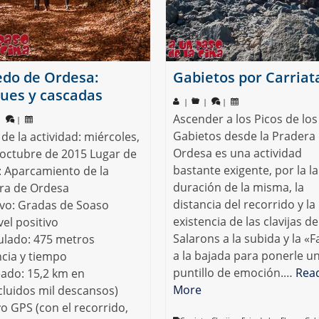
do de Ordesa:
Gabietos por Carriat
ues y cascadas
|
|
|
Ascender a los Picos de los
|
|
Gabietos desde la Pradera
de la actividad: miércoles,
Ordesa es una actividad
 octubre de 2015 Lugar de
bastante exigente, por la l
: Aparcamiento de la
duración de la misma, la
ra de Ordesa
distancia del recorrido y la
ivo: Gradas de Soaso
existencia de las clavijas de
el positivo
Salarons a la subida y la «F
lado: 475 metros
a la bajada para ponerle u
ncia y tiempo
puntillo de emoción.…
Rea
ado: 15,2 km en
More
cluidos mil descansos)
o GPS (con el recorrido,