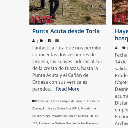
Punta Acuta desde Torla
Haye
bosq
|
|
|
Fantástica ruta que nos permite
|
conocer las dos vertientes de
Fecha 
Ordesa, las suaves laderas al sur
14 de
de la cresta de Diazas, hasta la
salida
Punta Acuta y el Cañón de
Prade
Ordesa con sus verticales
Objet
paredes.…
Read More
Desniv
acumu
Bordas de Diazas
,
Bosque de Turieto
,
Cresta de
Dista
Diazas
,
Ermita de Santa Ana
,
GR11
,
Mirador de
emple
6h (in
Calcilarruego
,
Mirador del Molar
,
Ordesa
,
PR-HU
Archiv
129
,
Pradera de Ordesa
,
Puente de los Navarros
,