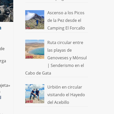
Ascenso a los Picos
de la Pez desde el
a
Camping El Forcallo
Ruta circular entre
 de
las playas de
Genoveses y Mónsul
arga
| Senderismo en el
Cabo de Gata
ajeta»
Urbión en circular
n
visitando el Hayedo
d
del Acebillo