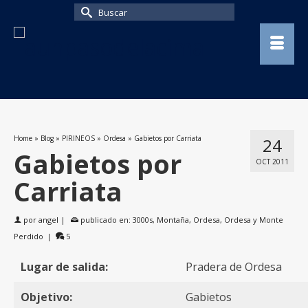
Buscar
por:
Home
»
Blog
»
PIRINEOS
»
Ordesa
»
Gabietos por Carriata
24
Gabietos por
OCT 2011
Carriata
por
angel
|
publicado en:
3000s
,
Montaña
,
Ordesa
,
Ordesa y Monte
Perdido
|
5
Lugar de salida:
Pradera de Ordesa
Objetivo:
Gabietos