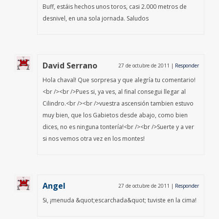
Buff, estáis hechos unos toros, casi 2.000 metros de
desnivel, en una sola jornada. Saludos
David Serrano
27 de octubre de 2011
|
Responder
Hola chaval! Que sorpresa y que alegría tu comentario!
<br /><br />Pues si, ya ves, al final consegui llegar al
Cilindro.<br /><br />vuestra ascensión tambien estuvo
muy bien, que los Gabietos desde abajo, como bien
dices, no es ninguna tontería!<br /><br />Suerte y a ver
si nos vemos otra vez en los montes!
Angel
27 de octubre de 2011
|
Responder
Si, ¡menuda &quot;escarchada&quot; tuviste en la cima!