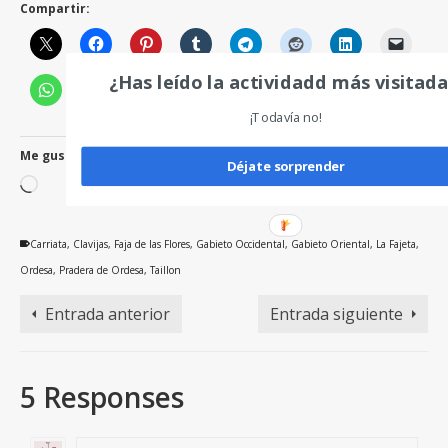
Compartir:
¿Has leído la actividadd más visitad
¡Todavía no!
Me gusta esto:
Déjate sorprender
Cargando...
Carriata
,
Clavijas
,
Faja de las Flores
,
Gabieto Occidental
,
Gabieto Oriental
,
La Fajeta
,
Ordesa
,
Pradera de Ordesa
,
Taillon
Entrada anterior
Entrada siguiente
5 Responses