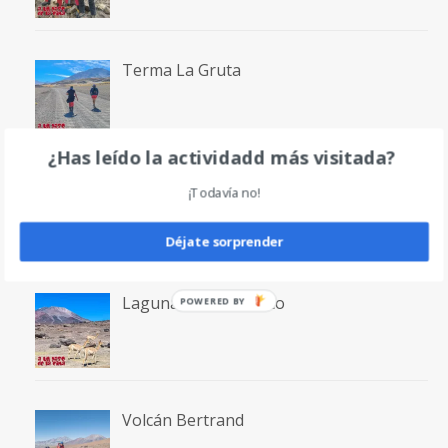
Terma La Gruta
¿Has leído la actividadd más visitada?
Volcán San Francisco
¡Todavía no!
Déjate sorprender
Laguna San Francisco
POWERED BY
Volcán Bertrand