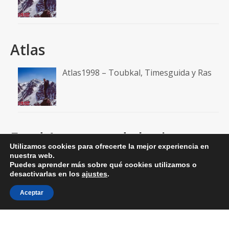
Atlas
Atlas1998 – Toubkal, Timesguida y Ras
Feed A un paso de la cima
Utilizamos cookies para ofrecerte la mejor experiencia en
nuestra web.
RSS: Entradas
Puedes aprender más sobre qué cookies utilizamos o
desactivarlas en los
ajustes
.
RSS: Comentarios
Aceptar