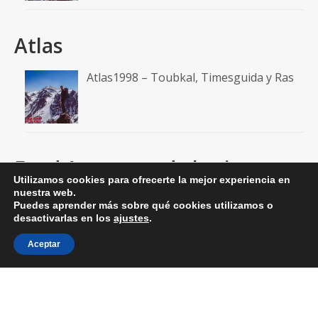
Atlas
Atlas1998 – Toubkal, Timesguida y Ras
Feed A un paso de la cima
Utilizamos cookies para ofrecerte la mejor experiencia en
nuestra web.
RSS: Entradas
Puedes aprender más sobre qué cookies utilizamos o
desactivarlas en los
ajustes
.
RSS: Comentarios
Aceptar
© 2026 aunpasodelacima