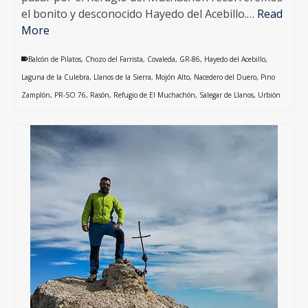
el bonito y desconocido Hayedo del Acebillo.…
Read
More
Balcón de Pilatos
,
Chozo del Farrista
,
Covaleda
,
GR-86
,
Hayedo del Acebillo
,
Laguna de la Culebra
,
Llanos de la Sierra
,
Mojón Alto
,
Nacedero del Duero
,
Pino
Zamplón
,
PR-SO 76
,
Rasón
,
Refugio de El Muchachón
,
Salegar de Llanos
,
Urbión