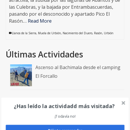
atractiva, la subida por las lagunas de Abantos y de
las Culebras, y la bajada por Entrambascuerdas,
pasando por el desconocido y apartado Pico El
Rasón.…
Read More
Llanos de la Sierra
,
Muela de Urbión
,
Nacimiento del Duero
,
Rasón
,
Urbión
Últimas Actividades
Ascenso al Bachimala desde el camping
El Forcallo
Ascenso a los Picos de la Pez desde el
¿Has leído la actividadd más visitada?
Camping El Forcallo
¡Todavía no!