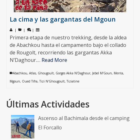
La cima y las gargantas del Mgoun
|
|
|
Primera etapa de nuestro trekking, desde la aldea
de Abachkou hasta el campamento bajo el collado
de Rougolt, recorriendo las gargantas Akka
N’Daghour.…
Read More
Abachkou
,
Atlas
,
Ghougoult
,
Gorges Akka N'Daghour
,
Jebel M'Goun
,
Menta
,
Mgoun
,
Oued Tifra
,
Tizi N'Ghougoult
,
Tiziatine
Últimas Actividades
Ascenso al Bachimala desde el camping
El Forcallo