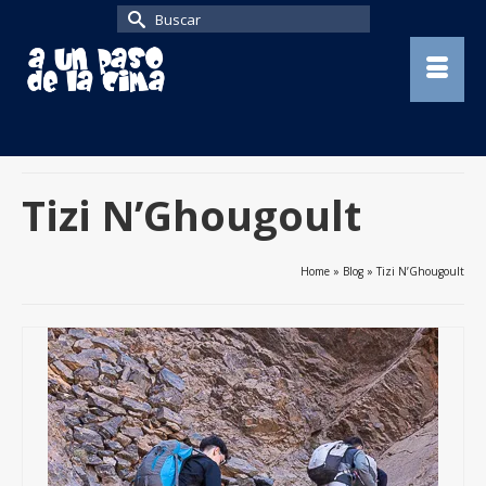
Buscar
por:
Tizi N’Ghougoult
Home
»
Blog
»
Tizi N’Ghougoult