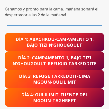
Cenamos y pronto para la cama, ¡mañana sonará el
despertador a las 2 de la mañana!
DÍA 1: ABACHKOU-CAMPAMENTO 1,
BAJO TIZI N’GHOUGOULT
DÍA 2: CAMPAMENTO 1, BAJO TIZI
N’GHOUGOULT-REFUGIO TARKEDDITE
DÍA 3: REFUGE TARKEDDIT-CIMA
MGOUN-OULILIMIT
DÍA 4: OULILIMIT-FUENTE DEL
MGOUN-TAGHREFT