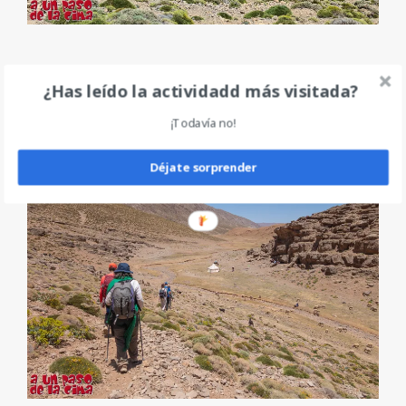
Unas zetas en descenso nos dejan en un valle seco, el
¿Has leído la actividadd más visitada?
del río
Oued Tassaout
, está claro que no cae gota
¡Todavía no!
desde hace mucho, ¡qué pena!
Déjate sorprender