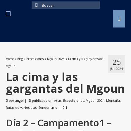
Buscar
por:
Home
»
Blog
»
Expediciones
»
Mgoun 2024
»
La cima y las gargantas del
25
Mgoun
JUL 2024
La cima y las
gargantas del Mgoun
por
angel
|
publicado en:
Atlas
,
Expediciones
,
Mgoun 2024
,
Montaña
,
Rutas de varios días
,
Senderismo
|
1
Día 2 – Campamento1 –