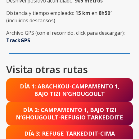
Desnivel positivo acumulado:
905 metros
Distancia y tiempo empleado:
15 km
en
8h50′
(incluidos descansos)
Archivo GPS (con el recorrido, click para descargar):
TrackGPS
Visita otras rutas
DÍA 1: ABACHKOU-CAMPAMENTO 1,
BAJO TIZI N’GHOUGOULT
DÍA 2: CAMPAMENTO 1, BAJO TIZI
N’GHOUGOULT-REFUGIO TARKEDDITE
DÍA 3: REFUGE TARKEDDIT-CIMA