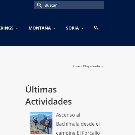
Buscar
por:
KKINGS
MONTAÑA
SORIA
Home
»
Blog
»
Vadiello
Últimas
Actividades
Ascenso al
Bachimala desde el
camping El Forcallo