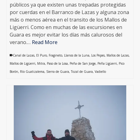
públicos ya que existen unas trepadas protegidas
por cuerdas en el Barranco de Lazas y alguna zona
más o menos aérea en el transito de los Mallos de
Ligüerri. Como en muchas de las excursiones en
Guara es mejor evitar los días más calurosos del
verano.…
Read More
Canal de Lazas
,
El Puro
,
Fragineto
,
Llanos de la Luna
,
Los Pepes
,
Mallos de Lazas
,
Mallos de Ligüerri
,
Mitra
,
Paso de la Losa
,
Peña de San Jorge
,
Peña Ligüerri
,
Pico
Borón
,
Río Guatizalema
,
Sierra de Guara
,
Tozal de Guara
,
Vadiello