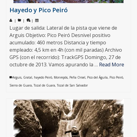
Hayedo y Pico Peiró
|
|
|
Lugar de salida: Lateral de la pista que viene de
Arguis Objetivo: Pico Peiró Desnivel positivo
acumulado: 460 metros Distancia y tiempo
empleado: 4,5 km en 4h (con mil paradas) Archivo
GPS (con el recorrido): TrackGPS Domingo, 27 de
octubre de 2013. Vamos apurando la …
Read More
Arguis
,
Gratal
,
hayedo Peiró
,
Monrepós
,
Peña Oroel
,
Pico del Águila
,
Pico Peiró
,
Sierra de Guara
,
Tozal de Guara
,
Tozal de San Salvador