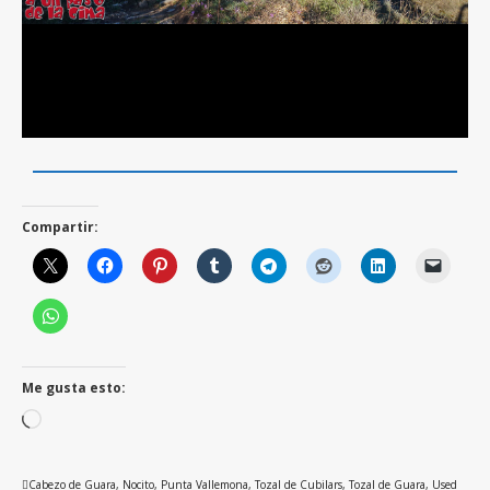
Compartir:
Me gusta esto:
Cargando...
Cabezo de Guara
,
Nocito
,
Punta Vallemona
,
Tozal de Cubilars
,
Tozal de Guara
,
Used