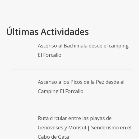
Argentina
,
Catamarca
,
Cerro Coquena
,
Cortaderas
,
Refugio Pastos Largos
,
Vicuña
Últimas Actividades
Ascenso al Bachimala desde el camping
El Forcallo
Ascenso a los Picos de la Pez desde el
Camping El Forcallo
Ruta circular entre las playas de
Genoveses y Mónsul | Senderismo en el
Cabo de Gata