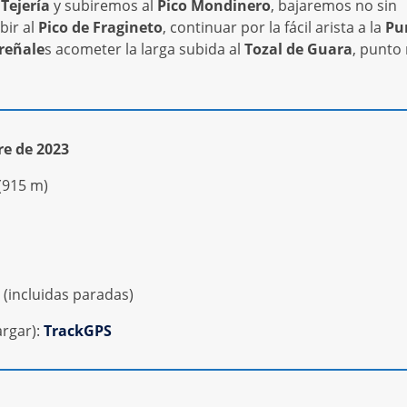
Tejería
y subiremos al
Pico Mondinero
, bajaremos no sin
bir al
Pico de Fragineto
, continuar por la fácil arista a la
Pu
reñale
s acometer la larga subida al
Tozal de Guara
, punto
e de 2023
(915 m)
(incluidas paradas)
rgar):
TrackGPS