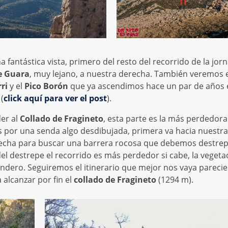
 fantástica vista, primero del resto del recorrido de la jor
e Guara
, muy lejano, a nuestra derecha. También veremos 
ri
y el
Pico Borón
que ya ascendimos hace un par de años 
(
click aquí para ver el post
).
er al
Collado de Fragineto
, esta parte es la más perdedora
 por una senda algo desdibujada, primera va hacia nuestra
derecha para buscar una barrera rocosa que debemos destrep
el destrepe el recorrido es más perdedor si cabe, la vegeta
ndero. Seguiremos el itinerario que mejor nos vaya parecie
 alcanzar por fin el
collado de Fragineto
(1294 m).