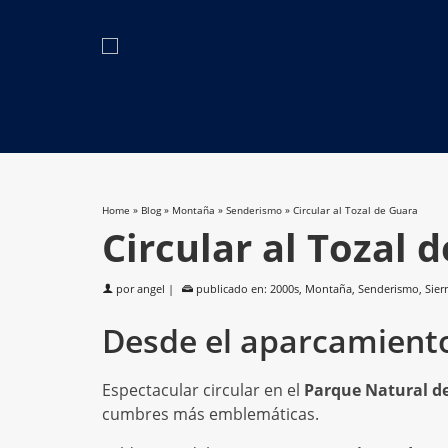
Home
»
Blog
»
Montaña
»
Senderismo
»
Circular al Tozal de Guara
Circular al Tozal 
por
angel
|
publicado en:
2000s
,
Montaña
,
Senderismo
,
Sier
Desde el aparcamiento
Espectacular circular en el
Parque Natural de
cumbres más emblemáticas.