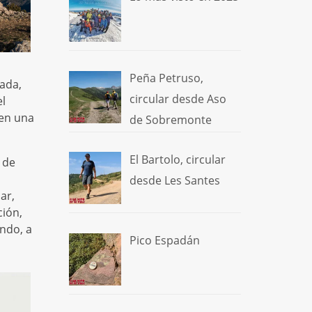
Peña Petruso,
nada,
circular desde Aso
el
en una
de Sobremonte
El Bartolo, circular
 de
desde Les Santes
ar,
ción,
ndo, a
Pico Espadán