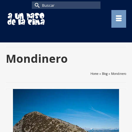
Buscar
por:
Mondinero
Home
»
Blog
»
Mondinero