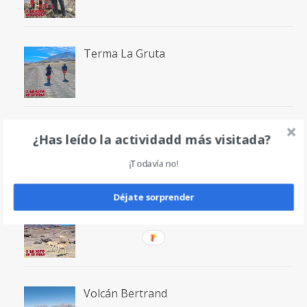
Terma La Gruta
Volcán San Francisco
¿Has leído la actividadd más visitada?
¡Todavía no!
Déjate sorprender
Laguna San Francisco
Volcán Bertrand