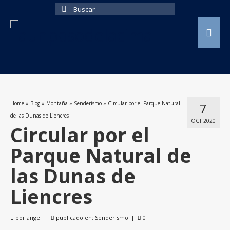
Buscar
por:
Home
»
Blog
»
Montaña
»
Senderismo
»
Circular por el Parque Natural
7
de las Dunas de Liencres
OCT 2020
Circular por el
Parque Natural de
las Dunas de
Liencres
por
angel
|
publicado en:
Senderismo
|
0