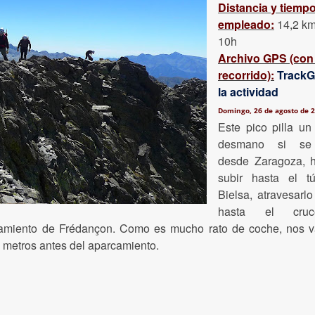
Distancia y tiemp
empleado:
14,2
km
10h
Archivo GPS (con 
recorrido):
TrackG
la actividad
Domingo, 26 de agosto de 2
Este pico pilla un
desmano si se
desde Zaragoza, 
subir hasta el t
Bielsa, atravesarlo
hasta el cru
rcamiento de Frédançon. Como es mucho rato de coche, nos 
 metros antes del aparcamiento.