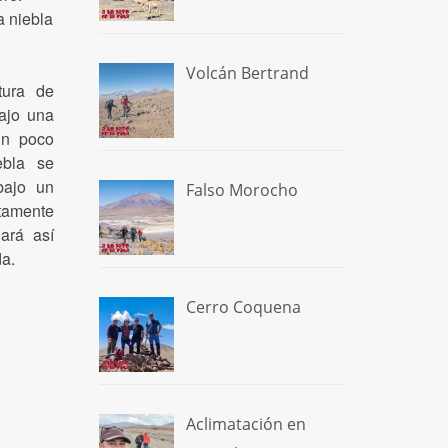
a niebla
Volcán Bertrand
tura de
bajo una
Un poco
ebla se
bajo un
Falso Morocho
amente
ará así
da.
Cerro Coquena
Aclimatación en