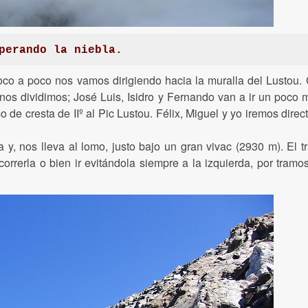
perando la niebla.
oco a poco nos vamos dirigiendo hacia la muralla del Lustou
nos dividimos; José Luis, Isidro y Fernando van a ir un poco 
o de cresta de IIº al Pic Lustou. Félix, Miguel y yo iremos dire
y, nos lleva al lomo, justo bajo un gran vivac (2930 m). El 
rrerla o bien ir evitándola siempre a la izquierda, por tramos