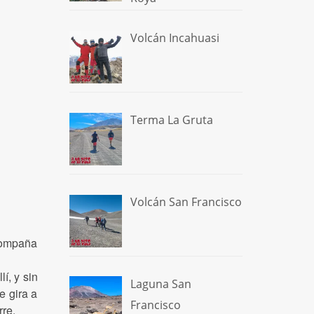
Volcán Incahuasi
Terma La Gruta
Volcán San Francisco
compaña
í, y sin
Laguna San
e gira a
Francisco
rre.