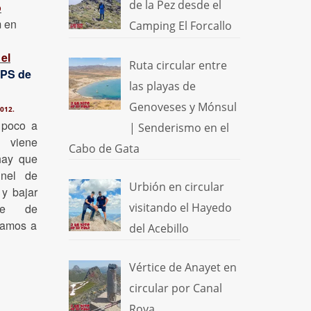
de la Pez desde el
o
 en
Camping El Forcallo
el
Ruta circular entre
PS de
las playas de
Genoveses y Mónsul
012.
 poco a
| Senderismo en el
 viene
Cabo de Gata
hay que
únel de
Urbión en circular
 y bajar
visitando el Hayedo
ce de
vamos a
del Acebillo
Vértice de Anayet en
circular por Canal
Roya