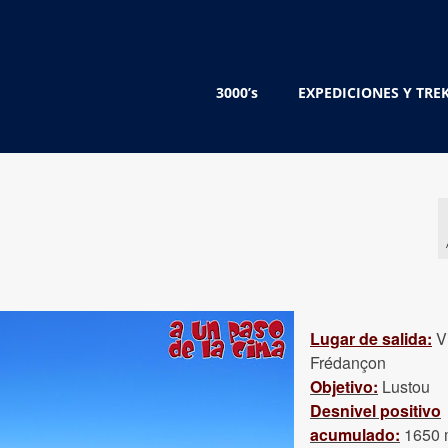
3000’s
EXPEDICIONES Y TRE
Lugar de salida:
V
Frédançon
Objetivo:
Lustou
Desnivel positivo
acumulado:
1650 