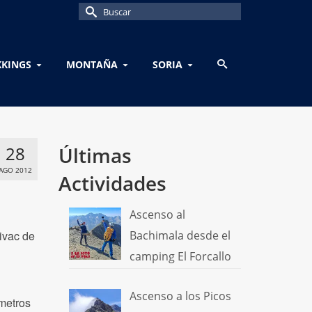
Buscar
por:
KKINGS
MONTAÑA
SORIA
28
Últimas
AGO 2012
Actividades
Ascenso al
ivac de
Bachimala desde el
camping El Forcallo
Ascenso a los Picos
metros