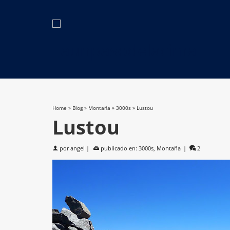
Home
»
Blog
»
Montaña
»
3000s
»
Lustou
Lustou
por
angel
|
publicado en:
3000s
,
Montaña
|
2