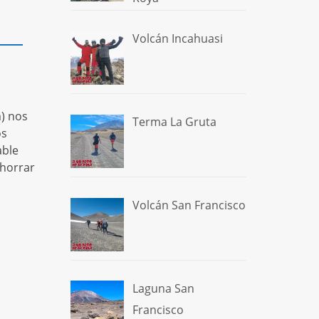
Volcán Incahuasi
) nos
Terma La Gruta
os
able
ahorrar
Volcán San Francisco
Laguna San
Francisco