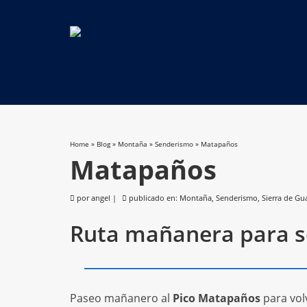
Home
»
Blog
»
Montaña
»
Senderismo
»
Matapaños
Matapaños
por
angel
|
publicado en:
Montaña
,
Senderismo
,
Sierra de Gu
Ruta mañanera para s
Paseo mañanero al
Pico Matapaños
para vol