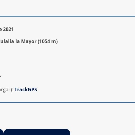
e 2021
lalia la Mayor (1054 m)
′
rgar):
TrackGPS