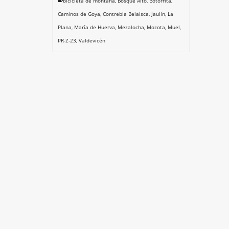
bicicleta de montaña
,
Bosque Alto
,
Botorrita
,
Caminos de Goya
,
Contrebia Belaisca
,
Jaulín
,
La
Plana
,
María de Huerva
,
Mezalocha
,
Mozota
,
Muel
,
PR-Z-23
,
Valdevicén