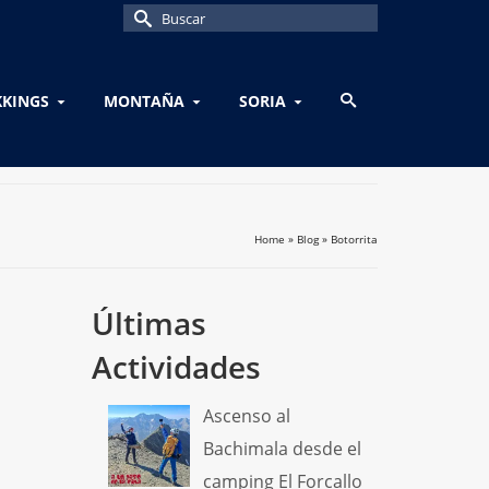
Buscar
por:
KKINGS
MONTAÑA
SORIA
Home
»
Blog
»
Botorrita
Últimas
Actividades
Ascenso al
Bachimala desde el
camping El Forcallo