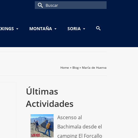
Buscar
por:
KKINGS
MONTAÑA
SORIA
Home
»
Blog
»
María de Huerva
Últimas
Actividades
Ascenso al
Bachimala desde el
camping El Forcallo