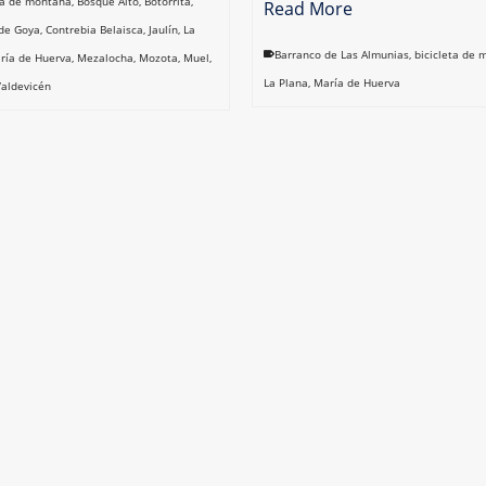
ta de montaña
,
Bosque Alto
,
Botorrita
,
Read More
de Goya
,
Contrebia Belaisca
,
Jaulín
,
La
Barranco de Las Almunias
,
bicicleta de
ría de Huerva
,
Mezalocha
,
Mozota
,
Muel
,
La Plana
,
María de Huerva
Valdevicén