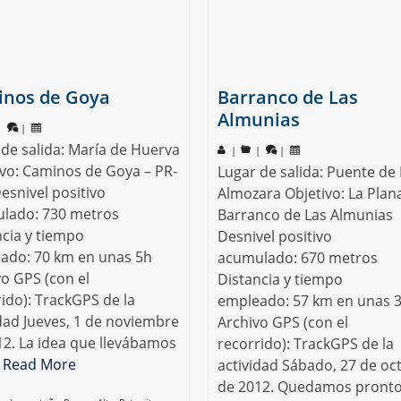
nos de Goya
Barranco de Las
Almunias
|
|
 de salida: María de Huerva
|
|
|
ivo: Caminos de Goya – PR-
Lugar de salida: Puente de 
esnivel positivo
Almozara Objetivo: La Plan
lado: 730 metros
Barranco de Las Almunias
ncia y tiempo
Desnivel positivo
ado: 70 km en unas 5h
acumulado: 670 metros
vo GPS (con el
Distancia y tiempo
ido): TrackGPS de la
empleado: 57 km en unas 
idad Jueves, 1 de noviembre
Archivo GPS (con el
12. La idea que llevábamos
recorrido): TrackGPS de la
…
Read More
actividad Sábado, 27 de oc
de 2012. Quedamos pront