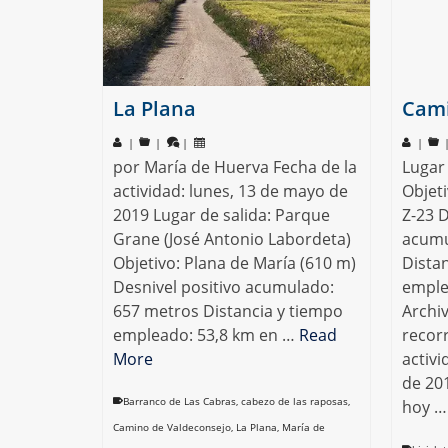
La Plana
Cami
|
|
|
|
por María de Huerva Fecha de la
Lugar
actividad: lunes, 13 de mayo de
Objet
2019 Lugar de salida: Parque
Z-23 D
Grane (José Antonio Labordeta)
acumu
Objetivo: Plana de María (610 m)
Dista
Desnivel positivo acumulado:
emple
657 metros Distancia y tiempo
Archi
empleado: 53,8 km en …
Read
recorr
More
activ
de 20
Barranco de Las Cabras
,
cabezo de las raposas
,
hoy 
Camino de Valdeconsejo
,
La Plana
,
María de