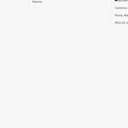
bicicle
Huerva
Caminos 
Plana
,
Ma
PR-Z-23
,