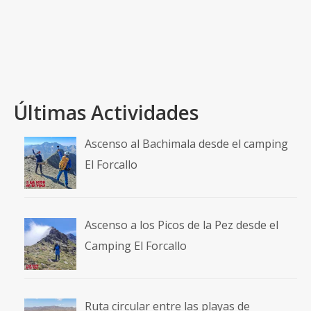
bicicleta de montaña
,
Bosque Alto
,
Botorrita
,
Caminos de Goya
,
Contrebia
Belaisca
,
Jaulín
,
La Plana
,
María de Huerva
,
Mezalocha
,
Mozota
,
Muel
,
PR-Z-23
,
Valdevicén
Últimas Actividades
Ascenso al Bachimala desde el camping
El Forcallo
Ascenso a los Picos de la Pez desde el
Camping El Forcallo
Ruta circular entre las playas de