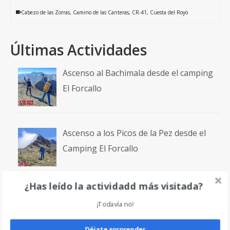
Cabezo de las Zorras
,
Camino de las Canteras
,
CR-41
,
Cuesta del Royo
Últimas Actividades
Ascenso al Bachimala desde el camping
El Forcallo
Ascenso a los Picos de la Pez desde el
Camping El Forcallo
¿Has leído la actividadd más visitada?
Ruta circular entre las playas de
¡Todavía no!
Genoveses y Mónsul | Senderismo en el
Cabo de Gata
Déjate sorprender