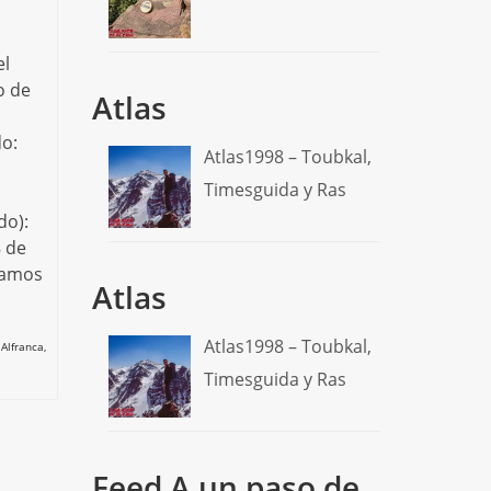
el
o de
Atlas
do:
Atlas1998 – Toubkal,
Timesguida y Ras
do):
8 de
namos
Atlas
Atlas1998 – Toubkal,
 Alfranca
,
Timesguida y Ras
Feed A un paso de