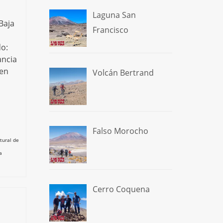
Laguna San
Baja
Francisco
do:
ancia
 en
Volcán Bertrand
Falso Morocho
tural de
a
Cerro Coquena