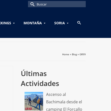
Buscar
por:
KKINGS
MONTAÑA
SORIA
Home
»
Blog
»
GR99
Últimas
Actividades
Ascenso al
Bachimala desde el
camping El Forcallo