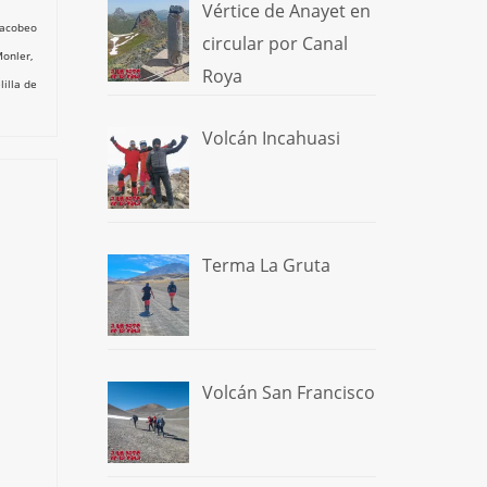
Vértice de Anayet en
Jacobeo
circular por Canal
Monler
,
Roya
lilla de
Volcán Incahuasi
Terma La Gruta
Volcán San Francisco