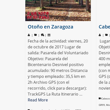
Otoño en Zaragoza
Cabe
|
|
|
|
Fecha de la actividad: viernes, 20
Lugar
de octubre de 2017 Lugar de
Objeti
salida: Pasarela del Voluntariado
Desni
Objetivo: Pasarela del
400 m
Bicentenario Desnivel positivo
emple
acumulado: 90 metros Distancia
(con 
y tiempo empleado: 35,5 km en
GPS (
2h Archivo GPS (con el
de la 
recorrido, click para descargar):
novie
TrackGPS La Ruta Itinerario …
Cabezo 
Read More
GR99
,
Mon