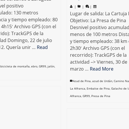
el positivo
|
|
|
lado: 130 metros
Lugar de salida: La Cartuja 
ncia y tiempo empleado: 80
Objetivo: La Presa de Pina
 4h15′ Archivo GPS (con el
Desnivel positivo acumula
ido): TrackGPS de la
menos de 100 metros Dist
dad Domingo, 22 de julio
y tiempo empleado: 38 km
12. Quería unir …
Read
2h30′ Archivo GPS (con el
recorrido): TrackGPS de la
actividad –> Viernes, 30 de
,
bicicleta de montaña
,
ebro
,
GR99
,
jalón
,
marzo …
Read More
Azud de Pina
,
azud de Urdán
,
Camino Na
La Alfranca
,
Embalse de Pina
,
Galacho de l
Alfranca
,
GR99
,
Presa de Pina