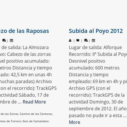
zo de las Raposas
Subida al Poyo 2012
|
|
|
|
|
 de salida: La Almozara
Lugar de salida: Alforque
vo: Cabezo de las zorras
Recorrido: IIª Subida al Poy
vel positivo acumulado:
Desnivel positivo
etros Distancia y tiempo
acumulado: 600 metros
ado: 42,5 km en unas 4h
Distancia y tiempo
muchas paradas) Archivo
empleado: 69 km en 4h y pi
con el recorrido): TrackGPS
Archivo GPS (con el
actividad Sábado, 17 de
recorrido): TrackGPS de la
mbre de …
Read More
actividad Domingo, 30 de
septiembre de 2012. El año
de las Zorras
,
Camino de las Canteras
,
pasado no pude ir a esta 
tes de Torrero
,
Soto de Cantalobos
More