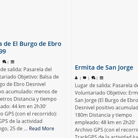
a de El Burgo de Ebro
99
|
|
Ermita de San Jorge
de salida: Pasarela del
ariado Objetivo: Balsa de
|
|
|
rgo de Ebro Desnivel
Lugar de salida: Pasarela d
ivo acumulado: menos de
Voluntariado Objetivo: Erm
etros Distancia y tiempo
San Jorge (El Burgo de Ebro
ado: 44 km en 2h30′
Desnivel positivo acumula
o GPS (con el recorrido):
180m Distancia y tiempo
PS de la actividad
empleado: 48 km en 2h20′
go, 25 de …
Read More
Archivo GPS (con el recorri
TrackGPS de la actividad Ju