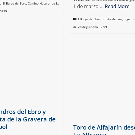
e El Burgo de Ebro
,
Camino Natural de La
1 de marzo …
Read More
GR99
El Burgo de Ebro
,
Ermita de San Jorge
,
Es
de Valdegurriana
,
GR99
dros del Ebro y
ta de la Gravera de
bol
Toro de Alfajarín de
La Alfranca