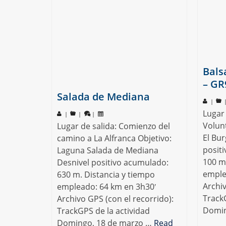
Bals
– GR
Salada de Mediana
|
Lugar 
|
|
|
Volunt
Lugar de salida: Comienzo del
El Bu
camino a La Alfranca Objetivo:
posit
Laguna Salada de Mediana
100 m
Desnivel positivo acumulado:
emple
630 m. Distancia y tiempo
Archiv
empleado: 64 km en 3h30′
TrackG
Archivo GPS (con el recorrido):
Domin
TrackGPS de la actividad
Domingo, 18 de marzo …
Read