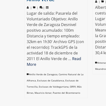
|
Albert
|
|
|
cuesta
Lugar de salida: Pasarela del
Lugar 
Voluntariado Objetivo: Anillo
Volun
Verde de Zaragoza Desnivel
Meand
positivo acumulado: 100m
la Gra
Distancia y tiempo empleado:
posit
32km en 1h30′ Archivo GPS (con
Dista
el recorrido): TrackGPS de la
30,4 
actividad 18 de diciembre de
2011 El Anillo Verde de …
Read
Antenas
More
Meandros
Anillo Verde de Zaragoza
,
Camino Natural de La
Alfranca
,
Esclusas de Casablanca
,
Esclusas de
Torrecilla
,
Esclusas de Valdegurriana
,
GR99
,
Más
Birras
,
Mauricio Aznar
,
Puente del Bicentenario