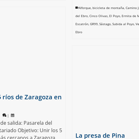
Alforque
,
bicicleta de montaña
,
Camino 
del Ebro
,
Cinco Olivas
,
El Poyo
,
Ermita de 
Escatrón
,
GR99
,
Sástago
,
Subida al Poyo
,
Ve
Ebro
5 ríos de Zaragoza en
|
|
de salida: Pasarela del
ariado Objetivo: Unir los 5
La presa de Pina
más cercanos a Zaragoza