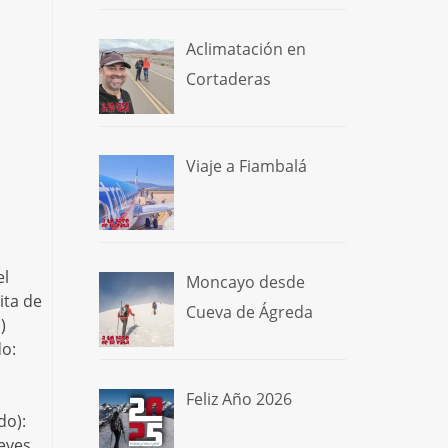
Aclimatación en
Cortaderas
Viaje a Fiambalá
el
Moncayo desde
ita de
Cueva de Ágreda
)
do:
Feliz Año 2026
do):
eves,