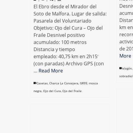
Desniv
El Ebro desde el Mirador del
acumu
Soto de Malfora. Lugar de salida:
Dista
Pasarela del Voluntariado
km en
Objetivo: Ojo del Cura – Ojo del
recorr
Fraile Desnivel positivo
activi
acumulado: 100 metros
de 20
Distancia y tiempo
More
empleado: 40,75 km en 2h15′
(con paradas) Archivo GPS (con
alagón
…
Read More
sobradiel
Casetas
,
Charca La Consejera
,
GR99
,
mosca
negra
,
Ojo del Cura
,
Ojo del Fraile