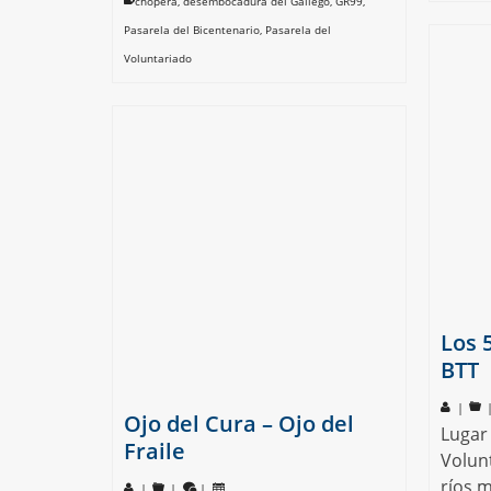
chopera
,
desembocadura del Gállego
,
GR99
,
Pasarela del Bicentenario
,
Pasarela del
Voluntariado
Los 
BTT
|
Ojo del Cura – Ojo del
Lugar 
Fraile
Volunt
ríos 
|
|
|