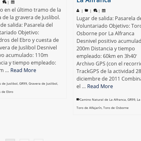
|
|
o en el último tramo de la
|
|
|
 de la gravera de Juslibol.
Lugar de salida: Pasarela d
de salida: Pasarela del
Voluntariado Objetivo: Tor
tariado Objetivo:
Osborne por La Alfranca
ros del Ebro y cuesta de
Desnivel positivo acumula
vera de Juslibol Desnivel
200m Distancia y tiempo
ivo acumulado: 110m
empleado: 60km en 3h40′
ncia y tiempo empleado:
Archivo GPS (con el recorri
km …
Read More
TrackGPS de la actividad 2
diciembre de 2011 Combi
 de Juslibol
,
GR99
,
Gravera de Juslibol
,
el …
Read More
 de Ebro
Camino Natural de La Alfranca
,
GR99
,
La
Toro de Alfajarín
,
Toro de Osborne