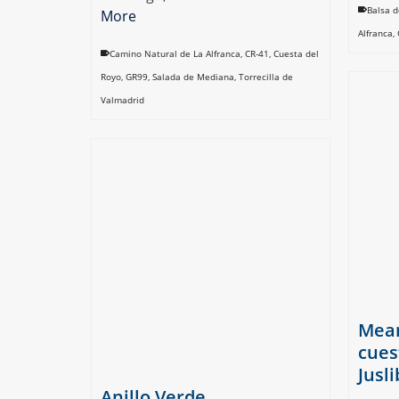
Balsa d
More
Alfranca
,
Camino Natural de La Alfranca
,
CR-41
,
Cuesta del
Royo
,
GR99
,
Salada de Mediana
,
Torrecilla de
Valmadrid
Mean
cues
Jusli
Anillo Verde