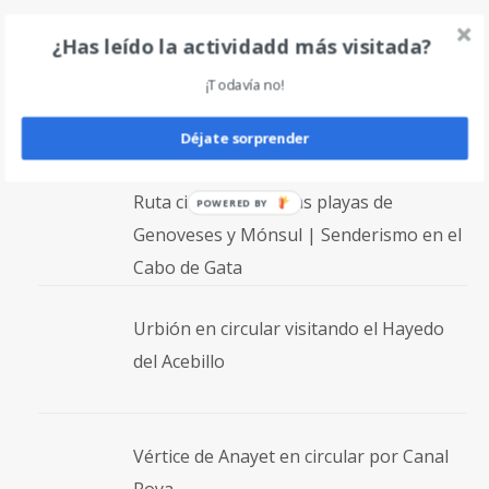
¿Has leído la actividadd más visitada?
Ascenso a los Picos de la Pez desde el
¡Todavía no!
Camping El Forcallo
Déjate sorprender
Ruta circular entre las playas de
POWERED BY
Genoveses y Mónsul | Senderismo en el
Cabo de Gata
Urbión en circular visitando el Hayedo
del Acebillo
Vértice de Anayet en circular por Canal