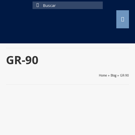
Buscar
por:
GR-90
Home
»
Blog
»
GR-90