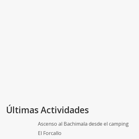
aunque algo estrecha, aparcaremos en el Raso de
la Cruz, un área de esparcimiento justo al comienzo
de nuestro recorrido de ascenso por el Barranco
de Valdecerezo, por él ascenderemos al cordal y
tras ascender al punto más elevado de la Sierra de
Algairén, el Pico de Valdemadera, nos acercaremos
al Alto de la Nevera para volver al punto de inicio
por el Barranco de los Hortales.…
Read More
Alto de la Nevera
,
Barranco de los Hortales
,
Barranco de VAldecerezo
,
Cosuenda
,
GR-90
,
PR-Z-43
,
Raso de la Cruz
,
Sierra de Algairén
,
Techo de la Comarca Campo
de Cariñena
,
Valdemadera
Últimas Actividades
Ascenso al Bachimala desde el camping
El Forcallo