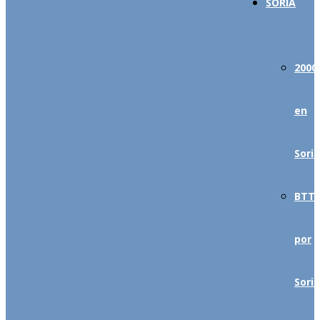
SORIA
2000’
en
Soria
BTT
por
Soria