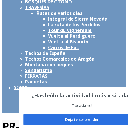
BOSQUES DE OTOÑO
TRAVESÍAS
Rutas de varios días
Integral de Sierra Nevada
La ruta de los Perdidos
Tour du Vignemale
Vuelta al Perdiguero
Vuelta al Bisaurín
Carros de Foc
Techos de España
Techos Comarcales de Aragón
Montaña con peques
Senderismo
FERRATAS
Raquetas
SORIA
2000’s en Soria
¿Has leído la actividadd más visitad
BTT por Soria
Senderismo por Soria
¡Todavía no!
Cañón del Río Lobos
Déjate sorprender
PR-Z-43