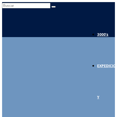
Buscar
por:
3000’s
EXPEDICIO
Y