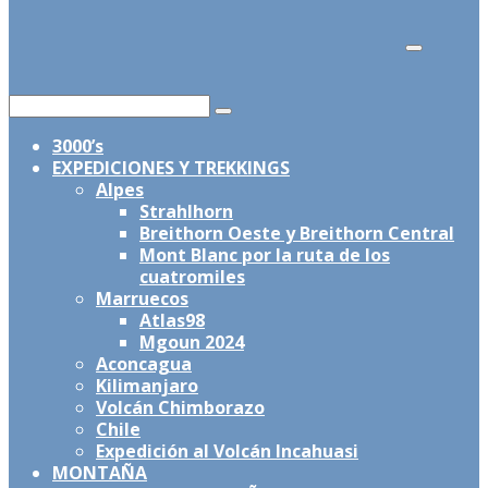
por:
Buscar
por:
3000’s
EXPEDICIONES Y TREKKINGS
Alpes
Strahlhorn
Breithorn Oeste y Breithorn Central
Mont Blanc por la ruta de los
cuatromiles
Marruecos
Atlas98
Mgoun 2024
Aconcagua
Kilimanjaro
Volcán Chimborazo
Chile
Expedición al Volcán Incahuasi
MONTAÑA