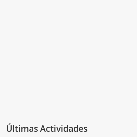
San Martín de la Val de Onsera – Sierra
de Guara
|
|
|
Ruta a uno de los parajes más espectaculares del
Parque Natural de la Sierra y Cañones de Guara: la
ermita de San Martín de la Val de Onsera.…
Read
More
Camino de los burros
,
Paso de la Viñeta
,
San Julián de Banzo
,
San Martín de la
Val de Onsera
Últimas Actividades