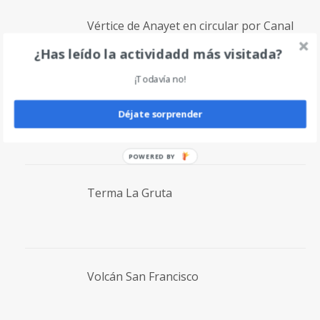
Vértice de Anayet en circular por Canal
Roya
¿Has leído la actividadd más visitada?
¡Todavía no!
Volcán Incahuasi
Déjate sorprender
POWERED BY
Terma La Gruta
Volcán San Francisco