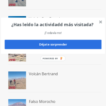
Volcán San Francisco
¿Has leído la actividadd más visitada?
¡Todavía no!
Déjate sorprender
Laguna San Francisco
POWERED BY
Volcán Bertrand
Falso Morocho