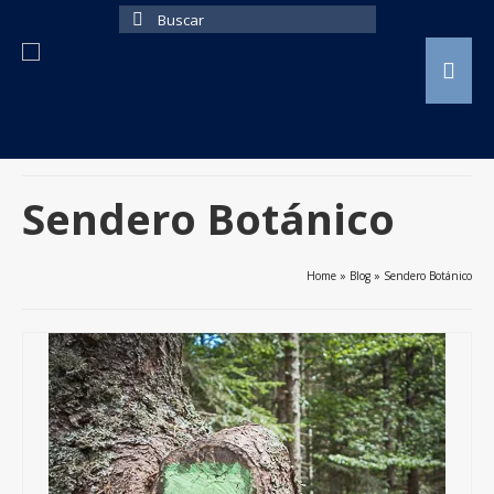
Buscar
por:
Sendero Botánico
Home
»
Blog
»
Sendero Botánico