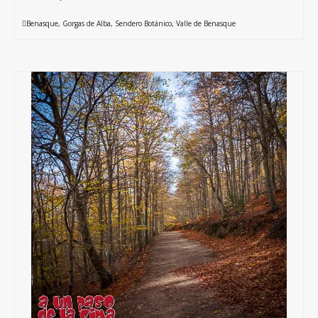
Benasque
,
Gorgas de Alba
,
Sendero Botánico
,
Valle de Benasque