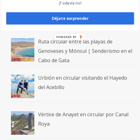
¡Todavía no!
Ascenso a los Picos de la Pez desde el
Camping El Forcallo
Déjate sorprender
POWERED BY
Ruta circular entre las playas de
Genoveses y Mónsul | Senderismo en el
Cabo de Gata
Urbión en circular visitando el Hayedo
del Acebillo
Vértice de Anayet en circular por Canal
Roya