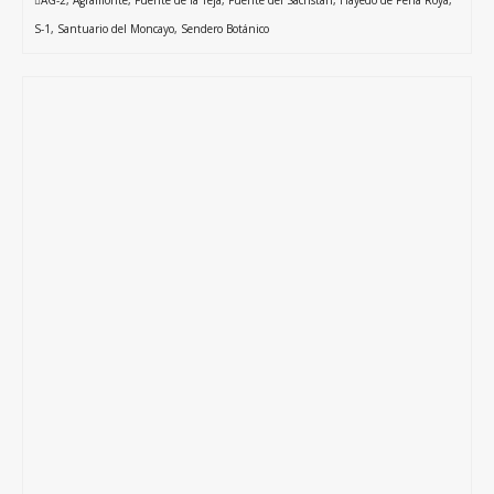
AG-2
,
Agramonte
,
Fuente de la Teja
,
Fuente del Sacristán
,
Hayedo de Peña Roya
,
S-1
,
Santuario del Moncayo
,
Sendero Botánico