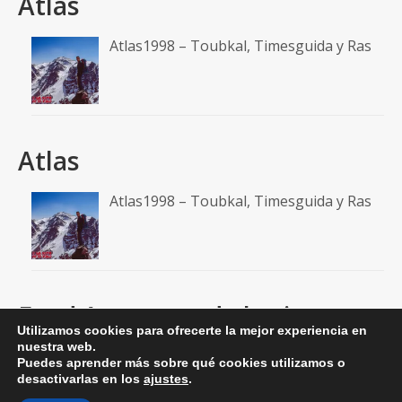
Atlas
Atlas1998 – Toubkal, Timesguida y Ras
Atlas
Atlas1998 – Toubkal, Timesguida y Ras
Feed A un paso de la cima
Utilizamos cookies para ofrecerte la mejor experiencia en
nuestra web.
RSS: Entradas
Puedes aprender más sobre qué cookies utilizamos o
desactivarlas en los
ajustes
.
RSS: Comentarios