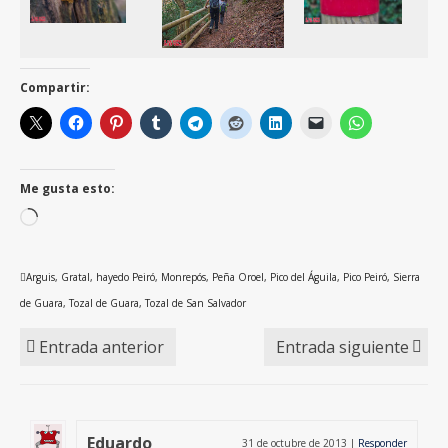
Compartir:
Me gusta esto:
Cargando...
Arguis
,
Gratal
,
hayedo Peiró
,
Monrepós
,
Peña Oroel
,
Pico del Águila
,
Pico Peiró
,
Sierra
de Guara
,
Tozal de Guara
,
Tozal de San Salvador
Entrada anterior
Entrada siguiente
Eduardo
31 de octubre de 2013
|
Responder