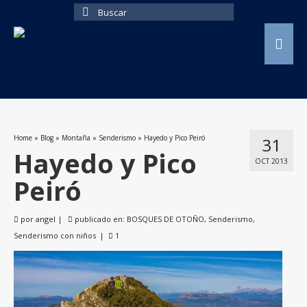
Buscar
por:
Home
»
Blog
»
Montaña
»
Senderismo
»
Hayedo y Pico Peiró
31
Hayedo y Pico
OCT 2013
Peiró
por
angel
|
publicado en:
BOSQUES DE OTOÑO
,
Senderismo
,
Senderismo con niños
|
1