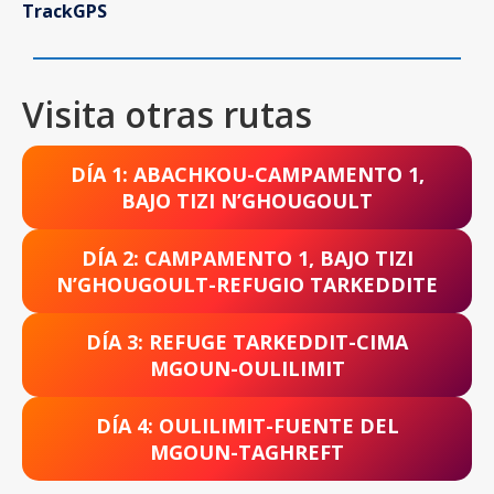
TrackGPS
Visita otras rutas
DÍA 1: ABACHKOU-CAMPAMENTO 1,
BAJO TIZI N’GHOUGOULT
DÍA 2: CAMPAMENTO 1, BAJO TIZI
N’GHOUGOULT-REFUGIO TARKEDDITE
DÍA 3: REFUGE TARKEDDIT-CIMA
MGOUN-OULILIMIT
DÍA 4: OULILIMIT-FUENTE DEL
MGOUN-TAGHREFT