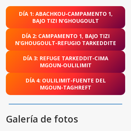
DÍA 1: ABACHKOU-CAMPAMENTO 1,
BAJO TIZI N’GHOUGOULT
DÍA 2: CAMPAMENTO 1, BAJO TIZI
N’GHOUGOULT-REFUGIO TARKEDDITE
DÍA 3: REFUGE TARKEDDIT-CIMA
MGOUN-OULILIMIT
DÍA 4: OULILIMIT-FUENTE DEL
MGOUN-TAGHREFT
Galería de fotos