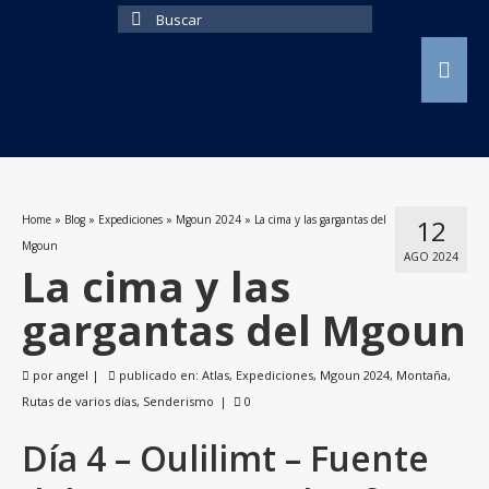
Buscar
por:
Home
»
Blog
»
Expediciones
»
Mgoun 2024
»
La cima y las gargantas del
12
Mgoun
AGO 2024
La cima y las
gargantas del Mgoun
por
angel
|
publicado en:
Atlas
,
Expediciones
,
Mgoun 2024
,
Montaña
,
Rutas de varios días
,
Senderismo
|
0
Día 4 – Oulilimt – Fuente