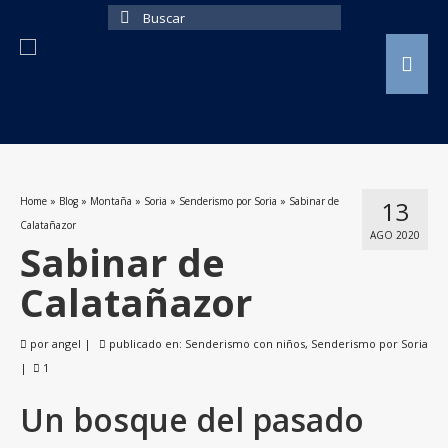
Buscar
por:
Home
»
Blog
»
Montaña
»
Soria
»
Senderismo por Soria
»
Sabinar de
13
Calatañazor
AGO 2020
Sabinar de
Calatañazor
por
angel
|
publicado en:
Senderismo con niños
,
Senderismo por Soria
|
1
Un bosque del pasado